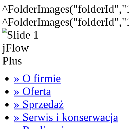
^FolderImages("folderId","
^FolderImages("folderId","
» O firmie
» Oferta
» Sprzedaż
» Serwis i konserwacja