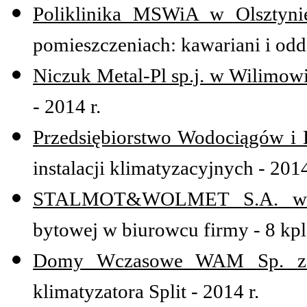
Poliklinika MSWiA w Olsztyni
pomieszczeniach: kawariani i oddz
Niczuk Metal-Pl sp.j. w Wilimow
- 2014 r.
Przedsiębiorstwo Wodociągów i K
instalacji klimatyzacyjnych - 2014
STALMOT&WOLMET S.A. w 
bytowej w biurowcu firmy - 8 kpl.
Domy Wczasowe WAM Sp. z 
klimatyzatora Split - 2014 r.