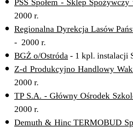
PSS Społem - Sklep Spożywczy
2000 r.
Regionalna Dyrekcja Lasów Pań
- 2000 r.
BGŻ o/Ostróda
- 1 kpl. instalacji 
Z-d Produkcyjno Handlowy Waks
2000 r.
TP S.A. - Główny Ośrodek Szkol
2000 r.
Demuth & Hinc TERMOBUD Sp. z