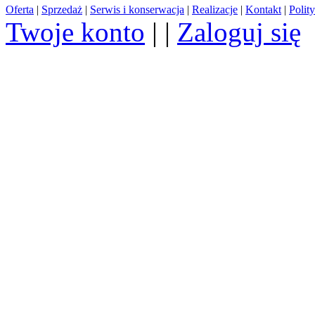
Oferta
|
Sprzedaż
|
Serwis i konserwacja
|
Realizacje
|
Kontakt
|
Polit
Twoje konto
| |
Zaloguj się